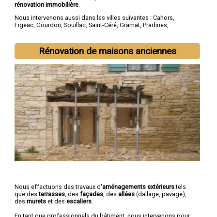
rénovation immobilière
.
Nous intervenons aussi dans les villes suivantes :
Cahors
,
Figeac
,
Gourdon
,
Souillac
,
Saint-Céré
,
Gramat
,
Pradines
,
Prayssac
,
Puy-l'Évêqueg
,
Biars-sur-Cère
Rénovation de maisons anciennes
Nous effectuons des travaux d'
aménagements extérieurs
tels
que des
terrasses
, des
façades
, des
allées
(dallage, pavage),
des
murets
et des
escaliers
.
En tant que professionnels du bâtiment, nous intervenons pour