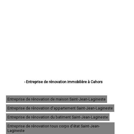
- Entreprise de rénovation immobilière à Cahors
- Entreprise de rénovation immobilière à Figeac
- Entreprise de rénovation immobilière à Gourdon
- Entreprise de rénovation immobilière à Souillac
Entreprise de rénovation de maison Saint-Jean-Lagineste
- Entreprise de rénovation immobilière à Saint-Céré
Entreprise de rénovation d'appartement Saint-Jean-Lagineste
- Entreprise de rénovation immobilière à Gramat
- Entreprise de rénovation immobilière à Pradines
Entreprise de rénovation du batiment Saint-Jean-Lagineste
- Entreprise de rénovation immobilière à Prayssac
- Entreprise de rénovation immobilière à Puy-l'Évêque
Entreprise de rénovation tous corps d'état Saint-Jean-
Lagineste
- Entreprise de rénovation immobilière à Castelnau-Montratier