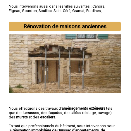
Nous intervenons aussi dans les villes suivantes :
Cahors
,
Figeac
,
Gourdon
,
Souillac
,
Saint-Céré
,
Gramat
,
Pradines
,
Prayssac
,
Puy-l'Évêqueg
,
Biars-sur-Cère
Rénovation de maisons anciennes
Nous effectuons des travaux d'
aménagements extérieurs
tels
que des
terrasses
, des
façades
, des
allées
(dallage, pavage),
des
murets
et des
escaliers
.
En tant que professionnels du bâtiment, nous intervenons pour
la
rénovation immobilière de Quissac d'appartements, de