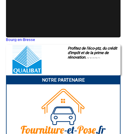
- Entreprise de rénovation immobilière à Fontanès
- Entreprise de rénovation immobilière à Cornac
- Entreprise de rénovation immobilière à Saint-Michel-Loubéjou
- Entreprise de rénovation immobilière à Parnac
- Entreprise de rénovation immobilière à Autoire
- Entreprise de rénovation immobilière à Castelfranc
- Entreprise de rénovation immobilière à Touzac
- Entreprise de rénovation immobilière à Condat
Bourg-en-Bresse
Saint-Quentin
- Entreprise de rénovation immobilière à Vergne
Profitez de l'éco-ptz, du crédit
Montluçon
- Entreprise de rénovation immobilière à Cavagnac
d'impôt et de la prime de
Manosque
- Entreprise de rénovation immobilière à Flaugnac
rénovation.
Gap
N°E157671
- Entreprise de rénovation immobilière à Cieurac
Nice
- Entreprise de rénovation immobilière à Girac
Annonay
Charleville-Mézières
- Entreprise de rénovation immobilière à Vers
Pamiers
- Entreprise de rénovation immobilière à Montcabrier
NOTRE PARTENAIRE
Troyes
- Entreprise de rénovation immobilière à Pern
Narbonne
- Entreprise de rénovation immobilière à Saint-Denis-lès-Martel
Rodez
- Entreprise de rénovation immobilière à Miers
Marseille
Caen
- Entreprise de rénovation immobilière à Baladou
Aurillac
- Entreprise de rénovation immobilière à Peyrilles
Angoulême
- Entreprise de rénovation immobilière à Vire-sur-Lot
La Rochelle
- Entreprise de rénovation immobilière à Villesèque
Bourges
- Entreprise de rénovation immobilière à Molières
Brive-la-Gaillarde
Dijon
- Entreprise de rénovation immobilière à Calamane
Saint-Brieuc
- Entreprise de rénovation immobilière à Camburat
Guéret