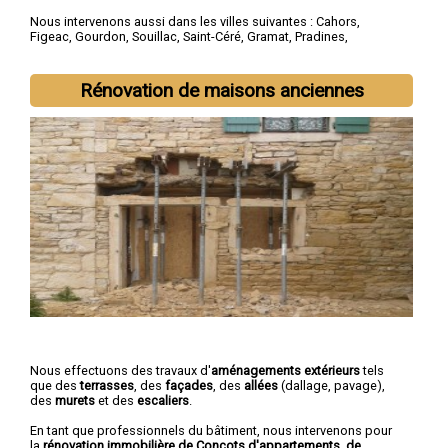
Nous intervenons aussi dans les villes suivantes :
Cahors
,
Figeac
,
Gourdon
,
Souillac
,
Saint-Céré
,
Gramat
,
Pradines
,
Prayssac
,
Puy-l'Évêqueg
,
Biars-sur-Cère
Rénovation de maisons anciennes
Nous effectuons des travaux d'
aménagements extérieurs
tels
que des
terrasses
, des
façades
, des
allées
(dallage, pavage),
des
murets
et des
escaliers
.
En tant que professionnels du bâtiment, nous intervenons pour
la
rénovation immobilière de Concots d'appartements, de