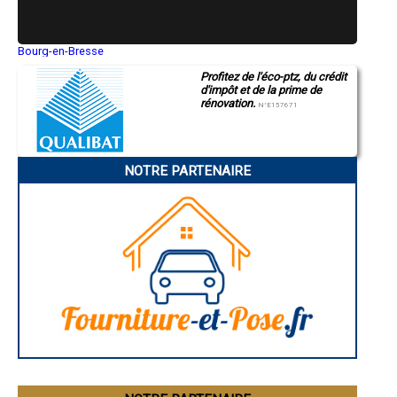
- Entreprise de rénovation immobilière à Autoire
- Entreprise de rénovation immobilière à Castelfranc
- Entreprise de rénovation immobilière à Touzac
- Entreprise de rénovation immobilière à Condat
Bourg-en-Bresse
Saint-Quentin
- Entreprise de rénovation immobilière à Vergne
Profitez de l'éco-ptz, du crédit
Montluçon
- Entreprise de rénovation immobilière à Cavagnac
d'impôt et de la prime de
Manosque
- Entreprise de rénovation immobilière à Flaugnac
rénovation.
Gap
N°E157671
- Entreprise de rénovation immobilière à Cieurac
Nice
- Entreprise de rénovation immobilière à Girac
Annonay
Charleville-Mézières
- Entreprise de rénovation immobilière à Vers
Pamiers
- Entreprise de rénovation immobilière à Montcabrier
NOTRE PARTENAIRE
Troyes
- Entreprise de rénovation immobilière à Pern
Narbonne
- Entreprise de rénovation immobilière à Saint-Denis-lès-Martel
Rodez
- Entreprise de rénovation immobilière à Miers
Marseille
Caen
- Entreprise de rénovation immobilière à Baladou
Aurillac
- Entreprise de rénovation immobilière à Peyrilles
Angoulême
- Entreprise de rénovation immobilière à Vire-sur-Lot
La Rochelle
- Entreprise de rénovation immobilière à Villesèque
Bourges
- Entreprise de rénovation immobilière à Molières
Brive-la-Gaillarde
Dijon
- Entreprise de rénovation immobilière à Calamane
Saint-Brieuc
- Entreprise de rénovation immobilière à Camburat
Guéret
- Entreprise de rénovation immobilière à Marminiac
Périgueux
- Entreprise de rénovation immobilière à Saint-Cirgues
Besançon
- Entreprise de rénovation immobilière à Frayssinet-le-Gélat
Valence
Évreux
- Entreprise de rénovation immobilière à Saint-Jean-Lespinasse
Chartres