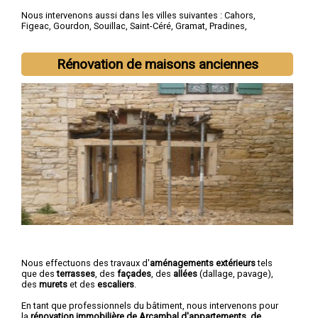
Nous intervenons aussi dans les villes suivantes :
Cahors
,
Figeac
,
Gourdon
,
Souillac
,
Saint-Céré
,
Gramat
,
Pradines
,
Prayssac
,
Puy-l'Évêqueg
,
Biars-sur-Cère
Rénovation de maisons anciennes
Nous effectuons des travaux d'
aménagements extérieurs
tels
que des
terrasses
, des
façades
, des
allées
(dallage, pavage),
des
murets
et des
escaliers
.
En tant que professionnels du bâtiment, nous intervenons pour
la
rénovation immobilière de Arcambal d'appartements, de