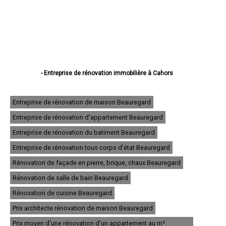
- Entreprise de rénovation immobilière à Cahors
- Entreprise de rénovation immobilière à Figeac
- Entreprise de rénovation immobilière à Gourdon
- Entreprise de rénovation immobilière à Souillac
Entreprise de rénovation de maison Beauregard
- Entreprise de rénovation immobilière à Saint-Céré
Entreprise de rénovation d'appartement Beauregard
- Entreprise de rénovation immobilière à Gramat
- Entreprise de rénovation immobilière à Pradines
Entreprise de rénovation du batiment Beauregard
- Entreprise de rénovation immobilière à Prayssac
- Entreprise de rénovation immobilière à Puy-l'Évêque
Entreprise de rénovation tous corps d'état Beauregard
- Entreprise de rénovation immobilière à Castelnau-Montratier
Rénovation de façade en pierre, brique, chaux Beauregard
- Entreprise de rénovation immobilière à Biars-sur-Cère
- Entreprise de rénovation immobilière à Luzech
Rénovation de salle de bain Beauregard
- Entreprise de rénovation immobilière à Bagnac-sur-Célé
- Entreprise de rénovation immobilière à Martel
Rénovation de cuisine Beauregard
- Entreprise de rénovation immobilière à Lalbenque
Prix architecte rénovation de maison Beauregard
- Entreprise de rénovation immobilière à Le Vigan
- Entreprise de rénovation immobilière à Bretenoux
Prix moyen d'une rénovation d'un appartement au m²