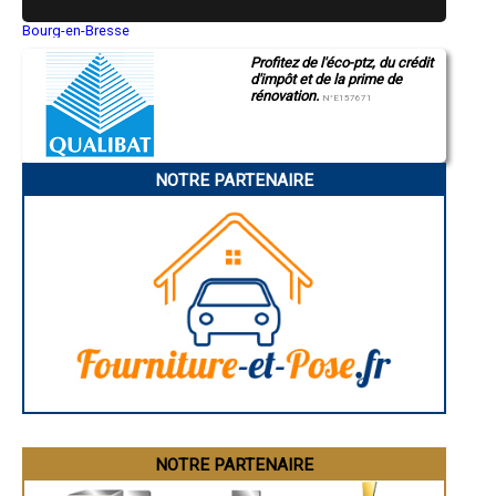
- Entreprise de rénovation immobilière à Touzac
- Entreprise de rénovation immobilière à Condat
Bourg-en-Bresse
Saint-Quentin
- Entreprise de rénovation immobilière à Vergne
Profitez de l'éco-ptz, du crédit
Montluçon
- Entreprise de rénovation immobilière à Cavagnac
d'impôt et de la prime de
Manosque
- Entreprise de rénovation immobilière à Flaugnac
rénovation.
Gap
N°E157671
- Entreprise de rénovation immobilière à Cieurac
Nice
- Entreprise de rénovation immobilière à Girac
Annonay
Charleville-Mézières
- Entreprise de rénovation immobilière à Vers
Pamiers
- Entreprise de rénovation immobilière à Montcabrier
NOTRE PARTENAIRE
Troyes
- Entreprise de rénovation immobilière à Pern
Narbonne
- Entreprise de rénovation immobilière à Saint-Denis-lès-Martel
Rodez
- Entreprise de rénovation immobilière à Miers
Marseille
Caen
- Entreprise de rénovation immobilière à Baladou
Aurillac
- Entreprise de rénovation immobilière à Peyrilles
Angoulême
- Entreprise de rénovation immobilière à Vire-sur-Lot
La Rochelle
- Entreprise de rénovation immobilière à Villesèque
Bourges
- Entreprise de rénovation immobilière à Molières
Brive-la-Gaillarde
Dijon
- Entreprise de rénovation immobilière à Calamane
Saint-Brieuc
- Entreprise de rénovation immobilière à Camburat
Guéret
- Entreprise de rénovation immobilière à Marminiac
Périgueux
- Entreprise de rénovation immobilière à Saint-Cirgues
Besançon
- Entreprise de rénovation immobilière à Frayssinet-le-Gélat
Valence
Évreux
- Entreprise de rénovation immobilière à Saint-Jean-Lespinasse
Chartres
NOTRE PARTENAIRE
- Entreprise de rénovation immobilière à Saint-Projet
Brest
- Entreprise de rénovation immobilière à Cambes
Nîmes