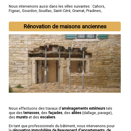
Nous intervenons aussi dans les villes suivantes :
Cahors
,
Figeac
,
Gourdon
,
Souillac
,
Saint-Céré
,
Gramat
,
Pradines
,
Prayssac
,
Puy-l'Évêqueg
,
Biars-sur-Cère
Rénovation de maisons anciennes
Nous effectuons des travaux d'
aménagements extérieurs
tels
que des
terrasses
, des
façades
, des
allées
(dallage, pavage),
des
murets
et des
escaliers
.
En tant que professionnels du bâtiment, nous intervenons pour
la
rénovation immobilière de Beauregard d'appartements, de