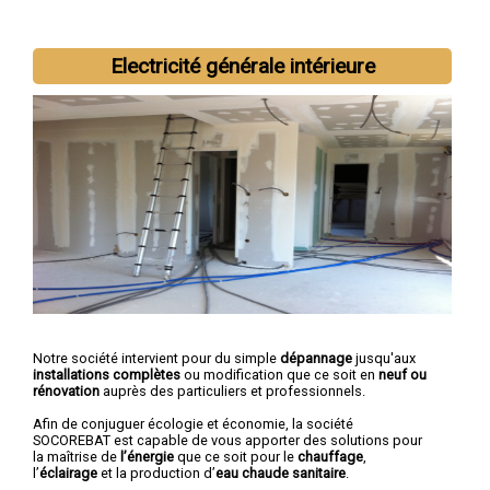
Electricité générale intérieure
Nous intervenons aussi dans les villes suivantes :
Cahors
,
Figeac
,
Gourdon
,
Souillac
,
Saint-Céré
,
Gramat
,
Pradines
,
Prayssac
,
Puy-l'Évêqueg
,
Biars-sur-Cère
Notre société intervient pour du simple
dépannage
jusqu'aux
installations complètes
ou modification que ce soit en
neuf ou
rénovation
auprès des particuliers et professionnels.
Afin de conjuguer écologie et économie, la société
SOCOREBAT est capable de vous apporter des solutions pour
la maîtrise de
l’énergie
que ce soit pour le
chauffage
,
l’
éclairage
et la production d’
eau chaude sanitaire
.