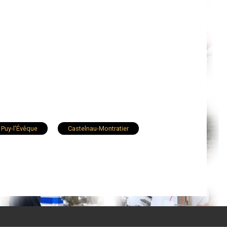
Puy-l'Évêque
Castelnau-Montratier
ontcuq
Lacapelle-Marival
Vayrac
e
Espère
Leyme
ine
Douelle
Lachapelle-Auzac
Cressensac
Crayssac
Payrac