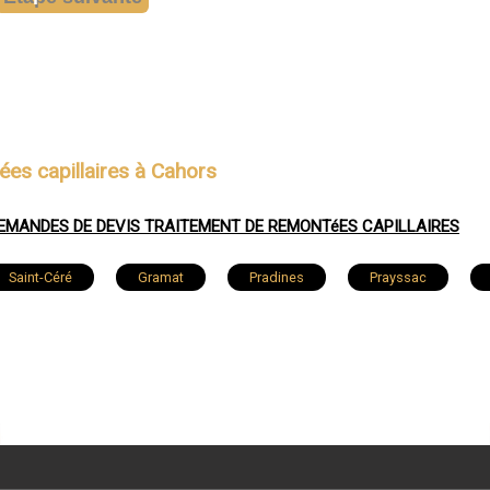
ées capillaires à Cahors
EMANDES DE DEVIS TRAITEMENT DE REMONTéES CAPILLAIRES
Saint-Céré
Gramat
Pradines
Prayssac
artel
Lalbenque
Le Vigan
Bretenoux
M
nac
Mercuès
Le Montat
Duravel
Bétaill
Arcambal
Sousceyrac
Catus
Lamagdela
Quatre-Routes-du-Lot
Gagnac-sur-Cère
Soturac