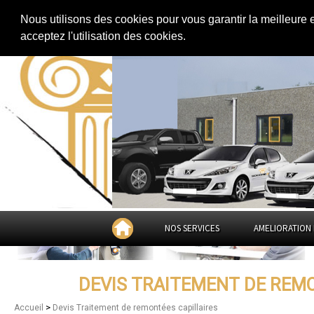
Extension de maison
|
Rénovation de maison
|
Aménagement des combles
Nous utilisons des cookies pour vous garantir la meilleure 
Devis Traitement de remontées c
acceptez l'utilisation des cookies.
Cahors
NOS SERVICES
AMELIORATION 
DEVIS TRAITEMENT DE REM
>
Accueil
Devis Traitement de remontées capillaires