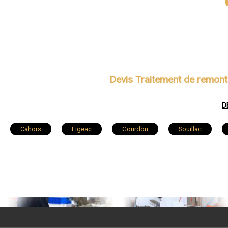
Devis Traitement de remont
D
Cahors
Figeac
Gourdon
Souillac
Biars-sur-Cère
Luzech
Bagnac-sur-Célé
M
Salviac
Labastide-Marnhac
Cajarc
Capde
Saint-Laurent-les-Tours
Lissac-et-Mouret
Puybrun
Limogne-en-Quercy
Trespoux-Rassiels
Pinsac